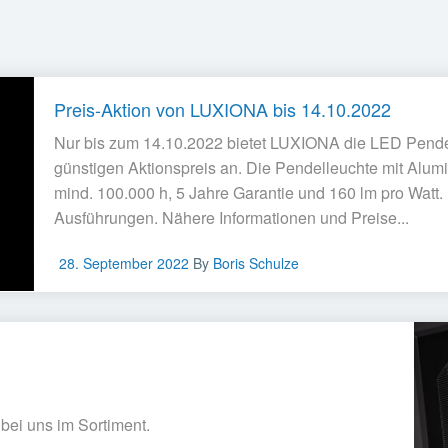
Preis-Aktion von LUXIONA bis 14.10.2022
Nur bis zum 14.10.2022 bietet LUXIONA die LED Pe
günstigen Aktionspreis an. Die Pendelleuchte mit Alu
mind. 100.000 h, 5 Jahre Garantie und 160 lm pro Watt.
Ausführungen. Nähere Informationen und Preise...
28. September 2022
By
Boris Schulze
bei uns im Sortiment.