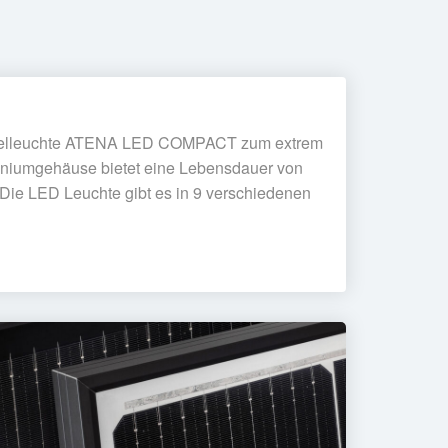
ndelleuchte ATENA LED COMPACT zum extrem
miniumgehäuse bietet eine Lebensdauer von
 Die LED Leuchte gibt es in 9 verschiedenen