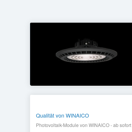
Qualität von WINAICO
Photovoltaik-Module von WINAICO - ab sofort 