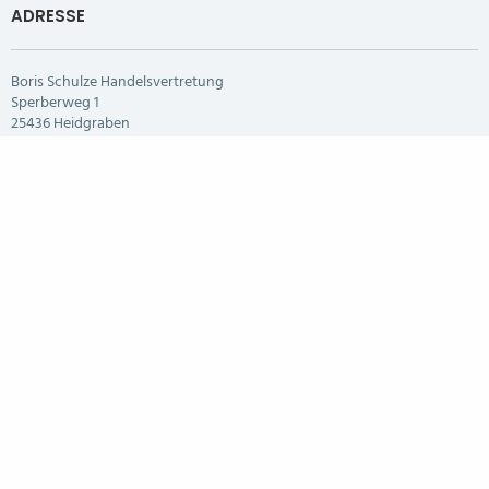
ADRESSE
Boris Schulze Handelsvertretung
Sperberweg 1
25436 Heidgraben
Tel.: +49(0)157 74750778
handelschulze@gmail.com
RECHTLICHES
Impressum
Cookie-Richtline (EU)
Datenschutz & Haftungsausschluss
Copyright © 2021.
Designed by